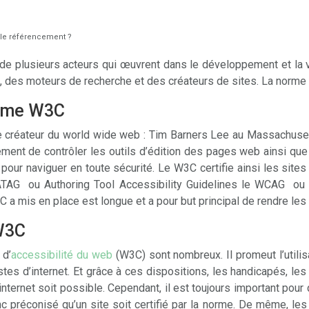
 le référencement ?
e plusieurs acteurs qui œuvrent dans le développement et la v
 des moteurs de recherche et des créateurs de sites. La norme 
norme W3C
 créateur du world wide web : Tim Barners Lee au Massachuset
nt de contrôler les outils d’édition des pages web ainsi que 
 pour naviguer en toute sécurité. Le W3C certifie ainsi les sites
’ATAG ou Authoring Tool Accessibility Guidelines le WCAG ou
C a mis en place est longue et a pour but principal de rendre le
 W3C
 d’
accessibilité du web
(W3C) sont nombreux. Il promeut l’utilis
s d’internet. Et grâce à ces dispositions, les handicapés, les
nternet soit possible. Cependant, il est toujours important pour q
c préconisé qu’un site soit certifié par la norme. De même, les