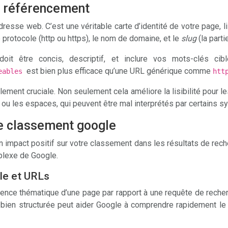
e référencement
sse web. C’est une véritable carte d’identité de votre page, lisi
protocole (http ou https), le nom de domaine, et le
slug
(la part
l doit être concis, descriptif, et inclure vos mots-clés 
est bien plus efficace qu’une URL générique comme
meables
htt
alement cruciale. Non seulement cela améliore la lisibilité pour l
 ou les espaces, qui peuvent être mal interprétés par certains 
le classement google
 impact positif sur votre classement dans les résultats de rech
plexe de Google.
le et URLs
inence thématique d’une page par rapport à une requête de rech
ien structurée peut aider Google à comprendre rapidement le 