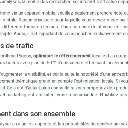
s analyses, la moitié des recherches sur internet s’effectue depu
r trafic via un appareil mobile, veuillez également prendre note
 mobile. Raison principale pour laquelle vous devez miser sur l
 différents formats d’écrans. Dans ce contexte, il vous est co
mpte. Aussi, il est important de vous pencher exclusivement sur
s de trafic
gorithme Pigeon,
optimiser le
référencement
local est au cœur 
les boites avec plus de 50 % d’utilisateurs effectuant localemen
augmenter la visibilité, et par la suite la notoriété d’une entrep
cement thématique prend en compte l’optimisation locale. Si vous
cal. Cela est d’autant plus conseillé si vous proposez des produ
ebmarketing est sollicitée, voire recommandée. N’oubliez pas l’
ment dans son ensemble
analyser un à un les aspects et les possibilités de générer un ma