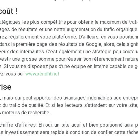
oût !
tégiques les plus compétitifs pour obtenir le maximum de trafic
ges de résultats et une nette augmentation du trafic organique s
rez régulièrement votre plateforme. D’ailleurs, en vous position
dans la première page des résultats de Google, alors, cela signi
ux yeux des internautes. C’est également une stratégie peu c
investir une grosse somme pour réussir son référencement natu
uits. Si vous ne disposez pas d’une équipe en interne capable de 
dez-vous sur
www.xenoht.net
rise
e, mais qui peut apporter des avantages indéniables aux entrepr
du trafic de qualité. Et si les lecteurs s’attardent sur votre sit
s moteurs de recherche.
iffre d’affaires. Eh oui, un site actif et bien positionné aura
sur investissement sera rapide à condition de confier cette tâch